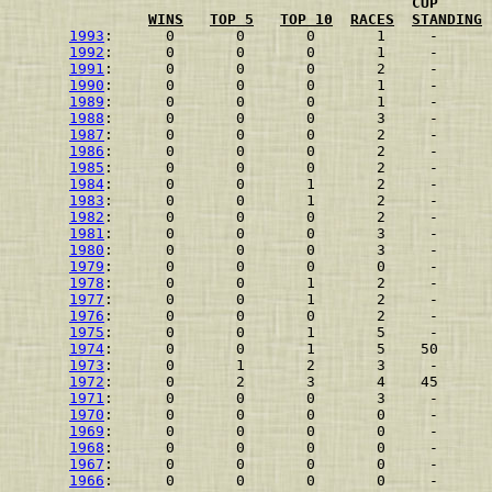
CUP
WINS
TOP 5
TOP 10
RACES
STANDING
1993
:      0       0       0       1     -
1992
:      0       0       0       1     -
1991
:      0       0       0       2     -
1990
:      0       0       0       1     -
1989
:      0       0       0       1     -
1988
:      0       0       0       3     -
1987
:      0       0       0       2     -
1986
:      0       0       0       2     -
1985
:      0       0       0       2     -
1984
:      0       0       1       2     -
1983
:      0       0       1       2     -
1982
:      0       0       0       2     -
1981
:      0       0       0       3     -
1980
:      0       0       0       3     -
1979
:      0       0       0       0     -
1978
:      0       0       1       2     -
1977
:      0       0       1       2     -
1976
:      0       0       0       2     -
1975
:      0       0       1       5     -
1974
:      0       0       1       5    50
1973
:      0       1       2       3     -
1972
:      0       2       3       4    45
1971
:      0       0       0       3     -
1970
:      0       0       0       0     -
1969
:      0       0       0       0     -
1968
:      0       0       0       0     -
1967
:      0       0       0       0     -
1966
:      0       0       0       0     -