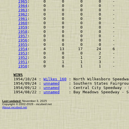
1965
:      0       0       0       0     -
1964
:      0       0       0       0     -
1963
:      0       0       0       0     -
1962
:      0       0       0       0     -
1961
:      0       0       0       0     -
1960
:      0       0       0       0     -
1959
:      0       0       0       0     -
1958
:      0       0       0       0     -
1957
:      0       0       0       0     -
1956
:      0       0       0       0     -
1955
:      0       0       0       0     -
1954
:      4      13      17      24     6
1953
:      0       0       0       2     -
1952
:      0       0       1       2     -
1951
:      0       1       1       3     -
1950
:      0       0       1       1     -
WINS
1954/10/24 : 
Wilkes 160
 : North Wilkesboro Speedwa
1954/09/24 : 
unnamed
    : Southern States Fairgrou
1954/09/12 : 
unnamed
    : Central City Speedway - 
1954/08/22 : 
unnamed
    : Bay Meadows Speedway - S
Last updated:
November 3, 2025
Copyright © 2002-2026 - mcubed.net
About mcubed.net