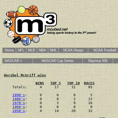
Home
NFL
MLB
NBA
NHL
NCAA Hoops
NCAA Football
NASCAR >
NASCAR Cup Series
Daytona 500
Hershel McGriff wins
WINS
TOP 5
TOP 10
RACES
Totals:      4      17      31      85
1990's
:      0       0       0       5
1980's
:      0       0       2      22
1970's
:      0       3       9      26
1960's
:      0       0       0       0
1950's
:      4      14      20      32