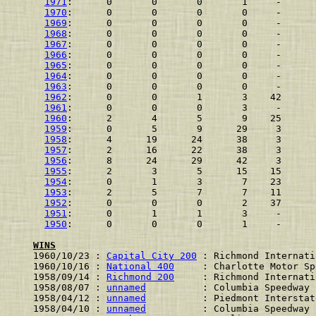
1971
:      0       0       0       1     -
1970
:      0       0       0       0     -
1969
:      0       0       0       0     -
1968
:      0       0       0       0     -
1967
:      0       0       0       0     -
1966
:      0       0       0       0     -
1965
:      0       0       0       0     -
1964
:      0       0       0       0     -
1963
:      0       0       0       0     -
1962
:      0       0       1       3    42
1961
:      0       0       0       3     -
1960
:      2       4       5       9    25
1959
:      0       5       9      29     3
1958
:      4      19      24      38     3
1957
:      2      16      22      38     3
1956
:      8      24      29      42     3
1955
:      2       3       5      15    15
1954
:      0       1       3       7    23
1953
:      2       5       7       7    11
1952
:      0       0       0       2    37
1951
:      0       1       1       3     -
1950
:      0       0       0       1     -
WINS
1960/10/23 : 
Capital City 200
 : Richmond Internati
1960/10/16 : 
National 400
     : Charlotte Motor Sp
1958/09/14 : 
Richmond 200
     : Richmond Internati
1958/08/07 : 
unnamed
          : Columbia Speedway 
1958/04/12 : 
unnamed
          : Piedmont Interstat
1958/04/10 : 
unnamed
          : Columbia Speedway 