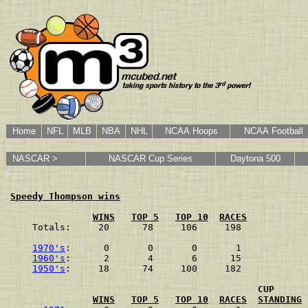
Home
NFL
MLB
NBA
NHL
NCAA Hoops
NCAA Football
NASCAR >
NASCAR Cup Series
Daytona 500
Speedy Thompson wins
WINS
TOP 5
TOP 10
RACES
Totals:     20      78     106     198
1970's
:      0       0       0       1
1960's
:      2       4       6      15
1950's
:     18      74     100     182
CUP
WINS
TOP 5
TOP 10
RACES
STANDING