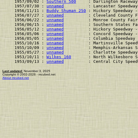
1957/09/02 : 
Southern 500
     : Darlington Raceway
1957/07/30 : 
unnamed
          : Lancaster Speedway
1956/11/11 : 
Buddy Shuman 250
 : Hickory Speedway -
1956/07/27 : 
unnamed
          : Cleveland County F
1956/06/22 : 
unnamed
          : Monroe County Fair
1956/06/15 : 
unnamed
          : Southern States Fa
1956/05/12 : 
unnamed
          : Hickory Speedway -
1956/05/06 : 
unnamed
          : Concord Speedway -
1956/05/05 : 
unnamed
          : Columbia Speedway 
1955/10/16 : 
unnamed
          : Martinsville Speed
1955/10/09 : 
unnamed
          : Memphis-Arkansas S
1955/05/27 : 
unnamed
          : Charlotte Speedway
1953/10/11 : 
Wilkes 160
       : North Wilkesboro S
1953/09/13 : 
unnamed
          : Central City Speed
Last updated:
November 3, 2025
Copyright © 2002-2026 - mcubed.net
About mcubed.net