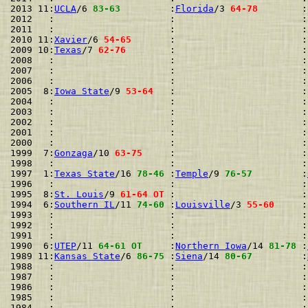
2013 11:
UCLA
/6 
83-63
         :
Florida
/3 
64-78
        :
2012   :                     :                       :
2011   :                     :                       :
2010 11:
Xavier
/6 
54-65
       :                       :
2009 10:
Texas
/7 
62-76
        :                       :
2008   :                     :                       :
2007   :                     :                       :
2006   :                     :                       :
2005  8:
Iowa State
/9 
53-64
   :                       :
2004   :                     :                       :
2003   :                     :                       :
2002   :                     :                       :
2001   :                     :                       :
2000   :                     :                       :
1999  7:
Gonzaga
/10 
63-75
     :                       :
1998   :                     :                       :
1997  1:
Texas State
/16 
78-46
 :
Temple
/9 
76-57
         :
1996   :                     :                       :
1995  8:
St. Louis
/9 
61-64 OT
 :                       :
1994  6:
Southern IL
/11 
74-60
 :
Louisville
/3 
55-60
     :
1993   :                     :                       :
1992   :                     :                       :
1991   :                     :                       :
1990  6:
UTEP
/11 
64-61 OT
     :
Northern Iowa
/14 
81-78
 :
1989 11:
Kansas State
/6 
86-75
 :
Siena
/14 
80-67
         :
1988   :                     :                       :
1987   :                     :                       :
1986   :                     :                       :
1985   :                     :                       :
1984   :                     :                       :