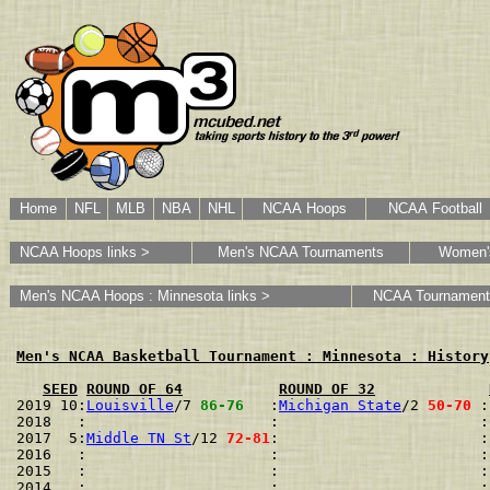
Home
NFL
MLB
NBA
NHL
NCAA Hoops
NCAA Football
NCAA Hoops links >
Men's NCAA Tournaments
Women'
Men's NCAA Hoops : Minnesota links >
NCAA Tournament
Men's NCAA Basketball Tournament : Minnesota : History
SEED
ROUND OF 64
ROUND OF 32
2019 10:
Louisville
/7 
86-76
   :
Michigan State
/2 
50-70
 :
2018   :                     :                       :
2017  5:
Middle TN St
/12 
72-81
:                       :
2016   :                     :                       :
2015   :                     :                       :
2014   :                     :                       :