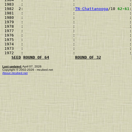
1983   :                     :                       :
1982  2:                     :
TN-Chattanooga
/10 
62-61
:
1981   :                     :                       :
1980   :                     :                       :
1979   :                     :                       :
1978   :                     :                       :
1977   :                     :                       :
1976   :                     :                       :
1975   :                     :                       :
1974   :                     :                       :
1973   :                     :                       :
1972   :                     :                       :
SEED
ROUND OF 64
ROUND OF 32
Last updated:
April 07, 2026
Copyright © 2002-2026 - mcubed.net
About mcubed.net