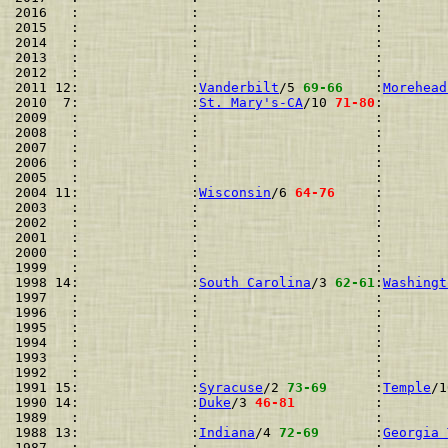
2016   :              :                      :        
2015   :              :                      :        
2014   :              :                      :        
2013   :              :                      :        
2012   :              :                      :        
2011 12:              :
Vanderbilt
/5 
69-66
    :
Morehead
2010  7:              :
St. Mary's-CA
/10 
71-80
:        
2009   :              :                      :        
2008   :              :                      :        
2007   :              :                      :        
2006   :              :                      :        
2005   :              :                      :        
2004 11:              :
Wisconsin
/6 
64-76
     :        
2003   :              :                      :        
2002   :              :                      :        
2001   :              :                      :        
2000   :              :                      :        
1999   :              :                      :        
1998 14:              :
South Carolina
/3 
62-61
:
Washingt
1997   :              :                      :        
1996   :              :                      :        
1995   :              :                      :        
1994   :              :                      :        
1993   :              :                      :        
1992   :              :                      :        
1991 15:              :
Syracuse
/2 
73-69
      :
Temple
/1
1990 14:              :
Duke
/3 
46-81
          :        
1989   :              :                      :        
1988 13:              :
Indiana
/4 
72-69
       :
Georgia 
1987   :              :                      :        