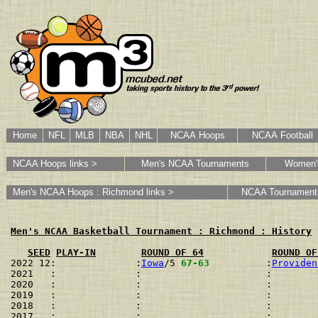
Home
NFL
MLB
NBA
NHL
NCAA Hoops
NCAA Football
NCAA Hoops links >
Men's NCAA Tournaments
Women'
Men's NCAA Hoops : Richmond links >
NCAA Tournament
Men's NCAA Basketball Tournament : Richmond : History
SEED
PLAY-IN
ROUND OF 64
ROUND OF
2022 12:              :
Iowa
/5 
67-63
          :
Providen
2021   :              :                      :        
2020   :              :                      :        
2019   :              :                      :        
2018   :              :                      :        
2017   :              :                      :        