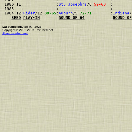
1986 11:              :
St. Joseph's
/6 
59-60
  :        
1985   :              :                      :        
1984 12:
Rider
/12 
89-65
:
Auburn
/5 
72-71
        :
Indiana
/
SEED
PLAY-IN
ROUND OF 64
ROUND OF
Last updated:
April 07, 2026
Copyright © 2002-2026 - mcubed.net
About mcubed.net