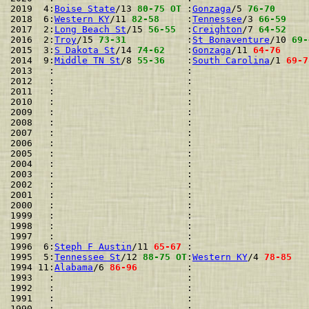
2019  4:
Boise State
/13 
80-75 OT
 :
Gonzaga
/5 
76-70
      
2018  6:
Western KY
/11 
82-58
     :
Tennessee
/3 
66-59
    
2017  2:
Long Beach St
/15 
56-55
  :
Creighton
/7 
64-52
    
2016  2:
Troy
/15 
73-31
           :
St Bonaventure
/10 
69-
2015  3:
S Dakota St
/14 
74-62
    :
Gonzaga
/11 
64-76
     
2014  9:
Middle TN St
/8 
55-36
    :
South Carolina
/1 
69-7
2013   :                        :                     
2012   :                        :                     
2011   :                        :                     
2010   :                        :                     
2009   :                        :                     
2008   :                        :                     
2007   :                        :                     
2006   :                        :                     
2005   :                        :                     
2004   :                        :                     
2003   :                        :                     
2002   :                        :                     
2001   :                        :                     
2000   :                        :                     
1999   :                        :                     
1998   :                        :                     
1997   :                        :                     
1996  6:
Steph F Austin
/11 
65-67
 :                     
1995  5:
Tennessee St
/12 
88-75 OT
:
Western KY
/4 
78-85
   
1994 11:
Alabama
/6 
86-96
         :                     
1993   :                        :                     
1992   :                        :                     
1991   :                        :                     
1990   :                        :                     