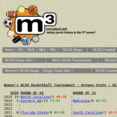
Home
NFL
MLB
NBA
NHL
NCAA Hoops
NCAA Football
NCAA Hoops links >
Men's NCAA Tournaments
Women'
Women's NCAA Hoops : Oregon State links >
NCAA Tourna
Women's NCAA Basketball Tournament : Oregon State : Hi
SEED
ROUND OF 64
ROUND OF 32
2025 14:
North Carolina
/3 
49-70
  :                     
2024  3:
Eastern WA
/14 
73-51
     :
Nebraska
/6 
61-51
     
2023   :                        :                     
2022   :                        :                     
2021  8:
Florida State
/9 
83-59
   :
South Carolina
/1 
42-5
2020   :                        :                     