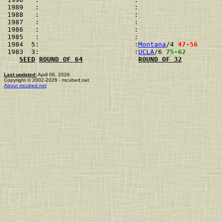
1989   :                        :                     
1988   :                        :                     
1987   :                        :                     
1986   :                        :                     
1985   :                        :                     
1984  5:                        :
Montana
/4 
47-56
      
1983  3:                        :
UCLA
/6 
75-62
         
SEED
ROUND OF 64
ROUND OF 32
Last updated:
April 06, 2026
Copyright © 2002-2026 - mcubed.net
About mcubed.net